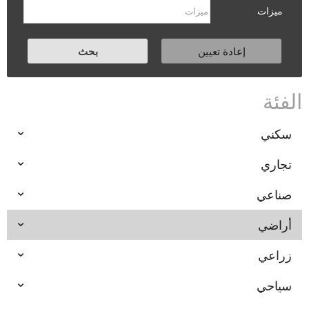
ميزات
الفئة
سكني
تجاري
صناعي
أراضي
زراعي
سياحي