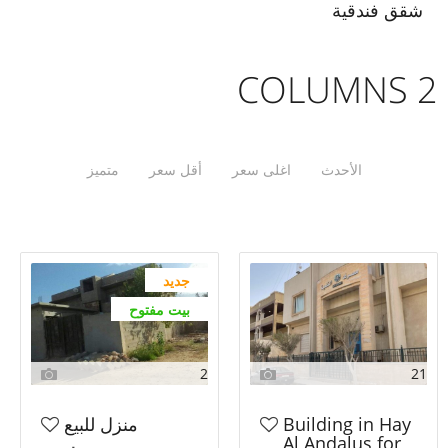
شقق فندقية
2 COLUMNS
الأحدث
اغلى سعر
أقل سعر
متميز
جديد
بيت مفتوح
2
21
Building in Hay
منزل للبيع
Al Andalus for