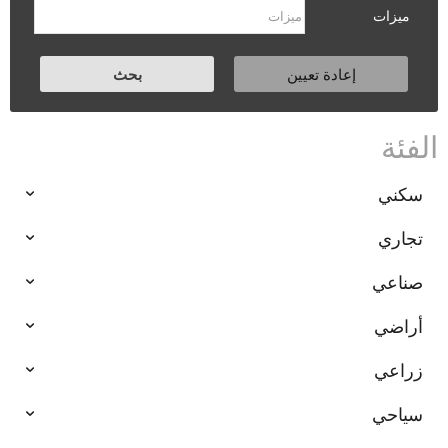
ميزات
الفئة
سكني
تجاري
صناعي
أراضي
زراعي
سياحي