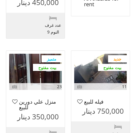
450,000 دينار
rent
عدد غرف
النوم 9
جديد
متميز
بيت مفتوح
بيت مفتوح
23
11
فيله للبيع
منزل علي دورين
للبيع
750,000 دينار
350,000 دينار