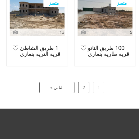
متميز
متميز
13
5
100 طريق الناتو
1 طريق الشاطئ
قرية طارية بنغازي
قرية التريه بنغازي
1
2
التالي »