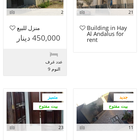
2
21
Building in Hay
منزل للبيع
Al Andalus for
450,000 دينار
rent
عدد غرف
النوم 9
جديد
متميز
بيت مفتوح
بيت مفتوح
23
11