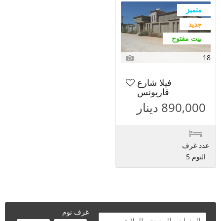
متميز
جديد
بيت مفتوح
18
فيلا شارع
قاريونس
890,000 دينار
عدد غرف
النوم 5
غرف نوم