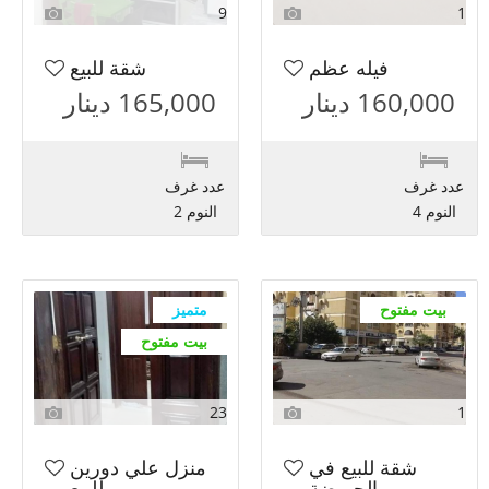
9
1
فيله عظم
شقة للبيع
160,000 دينار
165,000 دينار
عدد غرف
عدد غرف
النوم 4
النوم 2
بيت مفتوح
متميز
بيت مفتوح
23
1
شقة للبيع في
منزل علي دورين
الحميضة
للبيع