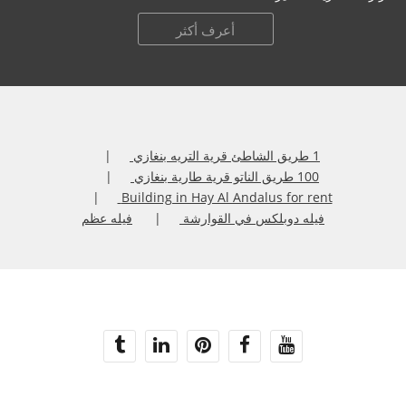
أعرف أكثر
1 طريق الشاطئ قرية التريه بنغازي
100 طريق الناتو قرية طارية بنغازي
Building in Hay Al Andalus for rent
فيله دوبلكس في القوارشة
فيله عظم
حقوق النشر 2020 عقارات ليبيا. كل الحقوق محفوظة.