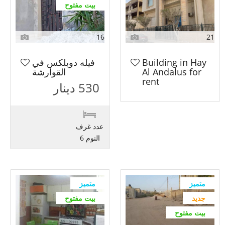
بيت مفتوح
16
21
Building in Hay
فيله دوبلكس في
Al Andalus for
القوارشة
rent
530 دينار
عدد غرف
النوم 6
متميز
متميز
جديد
بيت مفتوح
بيت مفتوح