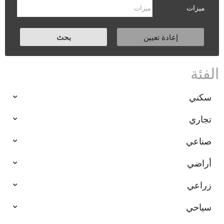
ميزات
الفئة
سكني
تجاري
صناعي
أراضي
زراعي
سياحي