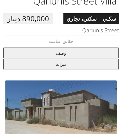
Qariunis Street Villa
890,000 دينار
سكني
سكني، تجاري
Qariunis Street
حقائق أساسية
وصف
ميزات